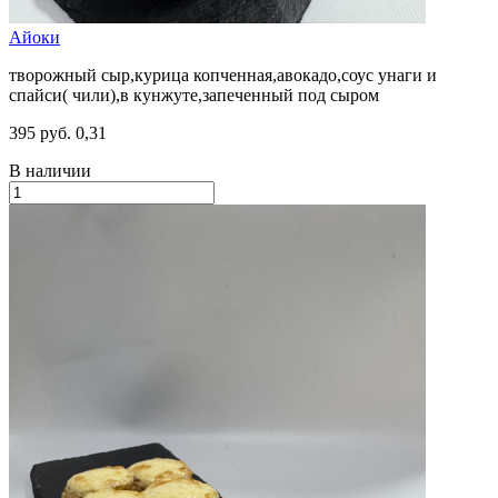
Айоки
творожный сыр,курица копченная,авокадо,соус унаги и
спайси( чили),в кунжуте,запеченный под сыром
395 руб.
0,31
В наличии