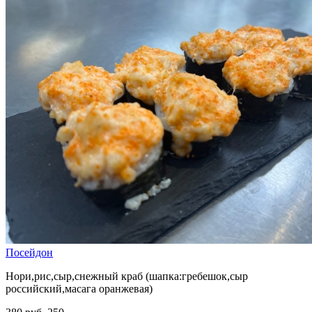
Посейдон
Нори,рис,сыр,снежный краб (шапка:гребешок,сыр
российский,масага оранжевая)