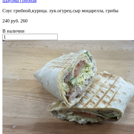
Шаурма грибная
Соус грибной,курица. лук.огурец.сыр моцарелла, грибы
240 руб.
260
В наличии