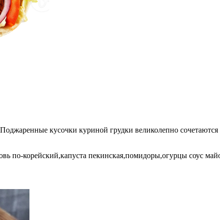
Поджаренные кусочки куриной грудки великолепно сочетаются с
ковь по-корейский,капуста пекинская,помидоры,огурцы соус май