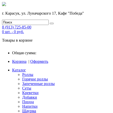
г. Карасук, ул. Луначарского 17, Кафе "Победа"
8 (913) 725-85-00
0
шт. -
0
руб.
Товары в корзине
Общая сумма:
Корзина
|
Оформить
Каталог
Роллы
Горячие роллы
Запеченные роллы
Сеты
Креветки
Добавки
Пицца
Напитки
Шаурма