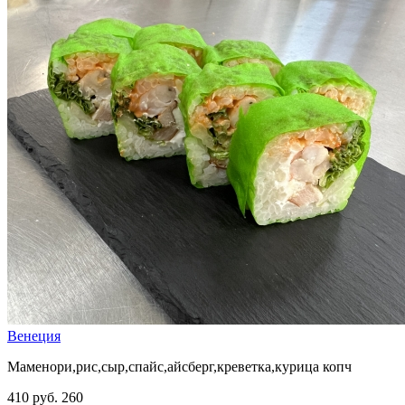
Венеция
Маменори,рис,сыр,спайс,айсберг,креветка,курица копч
410 руб.
260