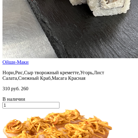
Ойши-Маки
Нори,Рис,Сыр творожный креметте,Угорь,Лист
Салата,Снежный Краб,Масага Красная
310 руб.
260
В наличии