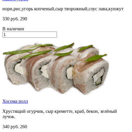
нори,рис,угорь копченый,сыр творожный,соус лава,кунжут
330 руб.
290
В наличии
Хосома ролл
Хрустящий огурчик, сыр креметте, краб, бекон, зелёный
лучок.
340 руб.
260