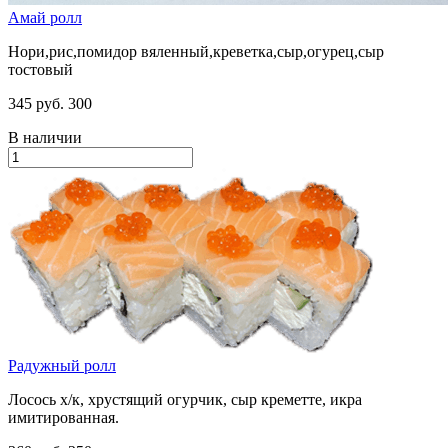
Амай ролл
Нори,рис,помидор вяленный,креветка,сыр,огурец,сыр
тостовый
345 руб.
300
В наличии
Радужный ролл
Лосось х/к, хрустящий огурчик, сыр креметте, икра
имитированная.