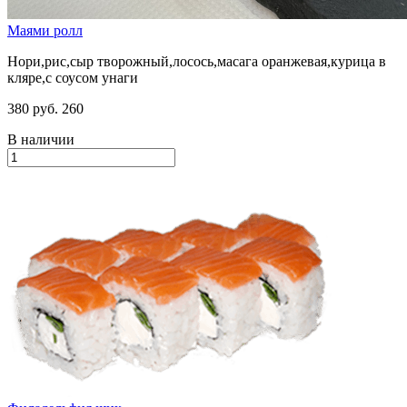
Маями ролл
Нори,рис,сыр творожный,лосось,масага оранжевая,курица в
кляре,с соусом унаги
380 руб.
260
В наличии