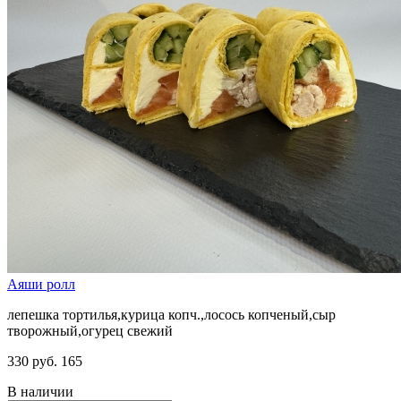
Аяши ролл
лепешка тортилья,курица копч.,лосось копченый,сыр
творожный,огурец свежий
330 руб.
165
В наличии