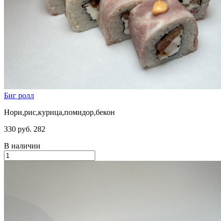
Биг ролл
Нори,рис,курица,помидор,бекон
330 руб.
282
В наличии