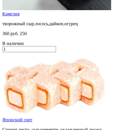
Камелия
творожный сыр,лосось,дайкон,огурец
360 руб.
250
В наличии
Японский снег
Спринг тесто, сыр креметте, охлажденный лосось.