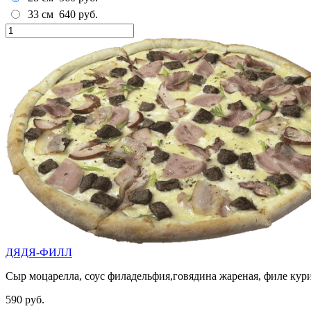
33 см
640 руб.
ДЯДЯ-ФИЛЛ
Сыр моцарелла, соус филадельфия,говядина жареная, филе курин
590 руб.