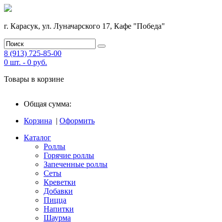
г. Карасук, ул. Луначарского 17, Кафе "Победа"
8 (913) 725-85-00
0
шт. -
0
руб.
Товары в корзине
Общая сумма:
Корзина
|
Оформить
Каталог
Роллы
Горячие роллы
Запеченные роллы
Сеты
Креветки
Добавки
Пицца
Напитки
Шаурма