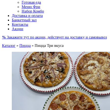
Готовая еда
Меню Фри
Набор Комбо
Доставка и оплата
Банкетный зал
Контакты
Акции
%
Закажите тут по акции, действует на доставку и самовывоз
Каталог
»
Пицца
»
Пицца Три вкуса