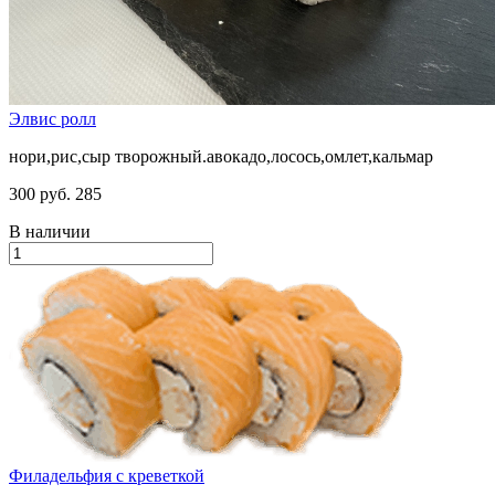
Элвис ролл
нори,рис,сыр творожный.авокадо,лосось,омлет,кальмар
300 руб.
285
В наличии
Филадельфия с креветкой