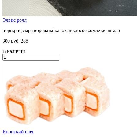
Элвис ролл
нори,рис,сыр творожный.авокадо,лосось,омлет,кальмар
300 руб.
285
В наличии
Японский снег