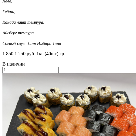
Лава,
Гейша,
Канада лайт темпура,
Айсберг темпура
Соевый соус -1шт,Имбирь-1шт
1 850
1 250 руб.
1кг (40шт) гр.
В наличии