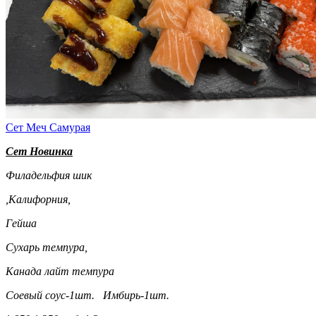
Сет Меч Самурая
Сет Новинка
Филадельфия шик
,Калифорния,
Гейша
Сухарь темпура,
Канада лайт темпура
Соевый соус-1шт. Имбирь-1шт.