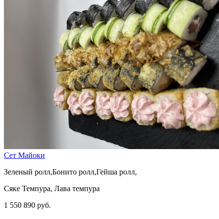
Сет Майоки
Зеленый ролл,Бонито ролл,Гейша ролл,
Сяке Темпура, Лава темпура
1 550
890 руб.